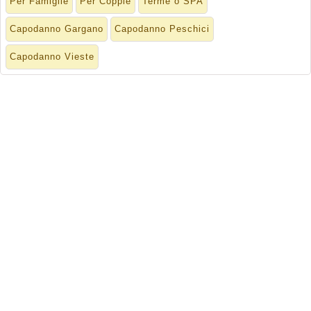
Per Famiglie
Per Coppie
Terme o SPA
Capodanno Gargano
Capodanno Peschici
Capodanno Vieste