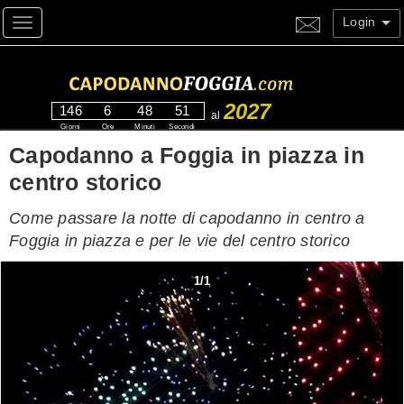
Login
Toggle navigation
2027
146
6
48
50
al
Giorni
Ore
Minuti
Secondi
Capodanno a Foggia in piazza in
centro storico
Come passare la notte di capodanno in centro a
Foggia in piazza e per le vie del centro storico
1
/
1