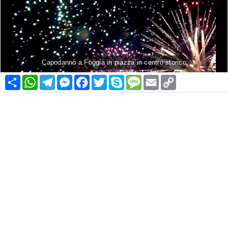
Capodanno a Foggia in piazza in centro storico
Condividi
WhatsApp
Telegram
Messenger
Facebook
Twitter
Skype
Message
Email
Copy
Link