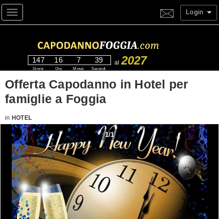
Login
Toggle navigation
2027
147
16
7
38
al
Giorni
Ore
Minuti
Secondi
Offerta Capodanno in Hotel per
famiglie a Foggia
in
HOTEL
1
/
1