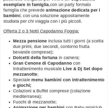
esemplare in famiglia
,con un party formato
famiglia che prevede
animazione dedicata per i
bambini
, con una soluzione appositamente
studiata per chi viaggia con i più piccoli.
Offerta 2 o 3 Notti Capodanno Foggia:
Mezza pensione
inclusa tutti i giorni (a scelta
due primi, due secondi, contorno frutta
bevande comprese);
Dolcetti della fortuna
in camera;
Gran Cenone di Capodanno
con
Intrattenimento musicale
Live & Dj Set dopo
mezzanotte
;
Speciale
menu bambini con intrattenimento
e giochi;
Colazioni a Buffet comprese (colazione
mediterranea);
Fuochi di mezzanotte;
Animazione per bambini
con Baby miniclub