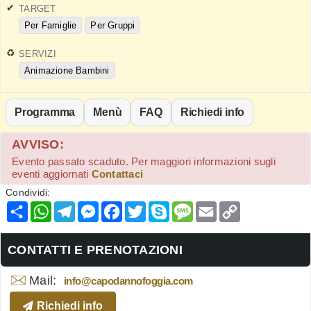
TARGET
Per Famiglie
Per Gruppi
SERVIZI
Animazione Bambini
Programma
Menù
FAQ
Richiedi info
AVVISO:
Evento passato scaduto. Per maggiori informazioni sugli
eventi aggiornati
Contattaci
Condividi:
Condividi
WhatsApp
Telegram
Messenger
Facebook
Twitter
Skype
Message
Email
Copy
Link
CONTATTI E PRENOTAZIONI
Mail:
info@capodannofoggia.com
Richiedi info