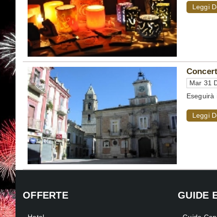
Leggi D
Concert
Mar 31 D
Eseguirà 
Leggi D
OFFERTE
GUIDE 