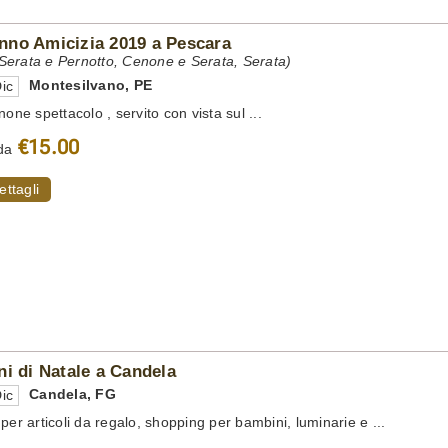
no Amicizia 2019 a Pescara
erata e Pernotto, Cenone e Serata, Serata)
Montesilvano
,
PE
ic
none spettacolo , servito con vista sul ...
€15.00
da
ettagli
ni di Natale a Candela
Candela
,
FG
ic
per articoli da regalo, shopping per bambini, luminarie e ...