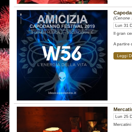
Capodan
(Cenone S
Lun 31 D
Il gran ce
A partire 
Leggi D
Mercati
Lun 25 D
Mercatini 