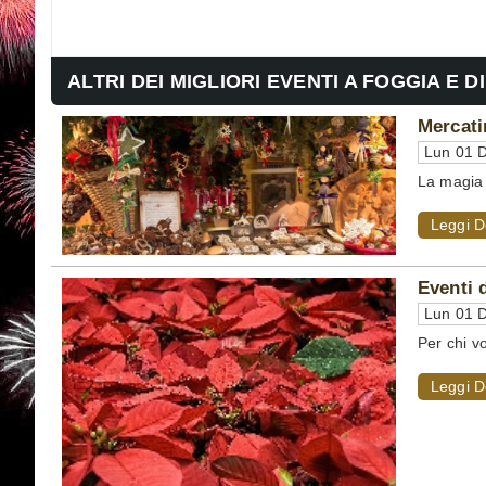
ALTRI DEI MIGLIORI EVENTI A FOGGIA E D
Mercati
Lun 01 D
La magia 
Leggi D
Eventi 
Lun 01 D
Per chi vo
Leggi D