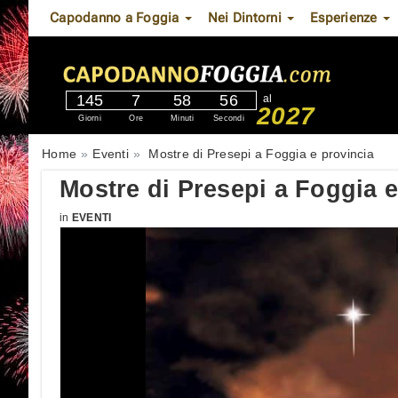
Capodanno a Foggia
Nei Dintorni
Esperienze
145
7
58
55
al
2027
Giorni
Ore
Minuti
Secondi
Home
Eventi
Mostre di Presepi a Foggia e provincia
Mostre di Presepi a Foggia e
in
EVENTI