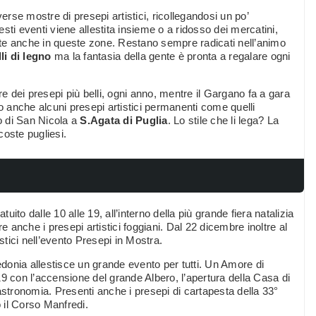
rse mostre di presepi artistici, ricollegandosi un po’
uesti eventi viene allestita insieme o a ridosso dei mercatini,
te anche in queste zone. Restano sempre radicati nell’animo
lli di legno
ma la fantasia della gente è pronta a regalare ogni
e dei presepi più belli, ogni anno, mentre il Gargano fa a gara
ono anche alcuni presepi artistici permanenti come quelli
 di San Nicola a
S.Agata di Puglia
. Lo stile che li lega? La
coste pugliesi.
ito dalle 10 alle 19, all’interno della più grande fiera natalizia
e anche i presepi artistici foggiani. Dal 22 dicembre inoltre al
stici nell’evento Presepi in Mostra.
onia allestisce un grande evento per tutti. Un Amore di
9 con l’accensione del grande Albero, l’apertura della Casa di
astronomia. Presenti anche i presepi di cartapesta della 33°
o il Corso Manfredi.