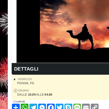
DETTAGLI
INDIRIZZO
FOGGIA
,
FG
ORARIO
DALLE
10.00
ALLE
04.00
Condividi:
Condividi
WhatsApp
Telegram
Messenger
Facebook
Twitter
Skype
Message
Email
Copy