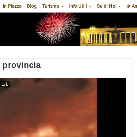
In Piazza
Blog
Turismo
Info Utili
Su di Noi
⊕ An
 provincia
1
/
1