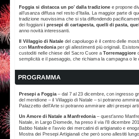
Foggia si distacca un po’ dalla tradizione
e propone dive
all’usanza diffusa nel resto d’Italia. La maggior parte di q
tradizione nuovissima che si sta diffondendo pacificamen
dei foggiani
i presepi di cartapesta, quelli di pasta, que
anno novità interessanti.
Il Villaggio di Natale
del capoluogo è il centro delle mostr
con
Manfredonia
per gli allestimenti più originali. Esist
custoditi nelle chiese del Sacro Cuore a
Torremaggiore
o
semplicità e il paesaggio, che richiama la campagna o le 
PROGRAMMA
Presepi a Foggia
– dal 7 al 23 dicembre, con ingresso gratu
del meridione – il Villaggio di Natale – si potranno ammirar
Palazzetto dell’Arte si potranno ammirare altri presepi arti
Un Amore di Natale a Manfredonia
– quest’anno Manfred
Natale, in Largo Diomede, ha preso il via l’8 dicembre 201
Babbo Natale e l’avvio dei mercatini di artigianato e enog
Mostra dei Presepi Artigianali che però sono allestiti lung